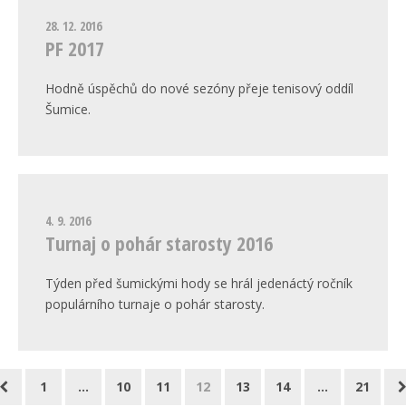
28. 12. 2016
PF 2017
Hodně úspěchů do nové sezóny přeje tenisový oddíl
Šumice.
4. 9. 2016
Turnaj o pohár starosty 2016
Týden před šumickými hody se hrál jedenáctý ročník
populárního turnaje o pohár starosty.
1
…
10
11
12
13
14
…
21