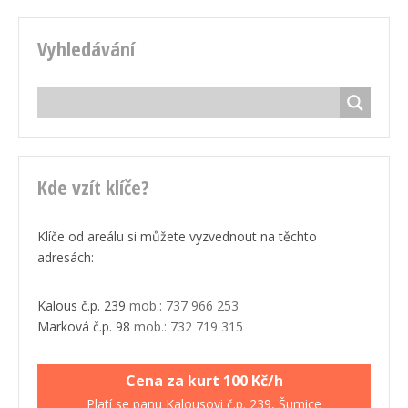
Vyhledávání
Kde vzít klíče?
Klíče od areálu si můžete vyzvednout na těchto
adresách:
Kalous č.p. 239
mob.: 737 966 253
Marková č.p. 98
mob.: 732 719 315
Cena za kurt 100 Kč/h
Platí se panu Kalousovi č.p. 239, Šumice