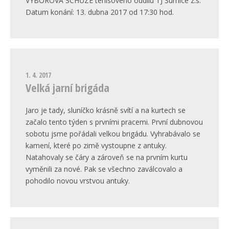
VÝBOROVÁ SCHŮZE tenisového oddílu TJ Šumice z.s.
Datum konání: 13. dubna 2017 od 17:30 hod.
1. 4. 2017
Velká jarní brigáda
Jaro je tady, sluníčko krásně svítí a na kurtech se
začalo tento týden s prvními pracemi. První dubnovou
sobotu jsme pořádali velkou brigádu. Vyhrabávalo se
kamení, které po zimě vystoupne z antuky.
Natahovaly se čáry a zároveň se na prvním kurtu
vyměnili za nové. Pak se všechno zaválcovalo a
pohodilo novou vrstvou antuky.