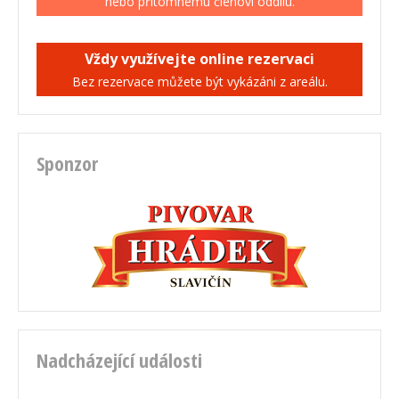
nebo přítomnému členovi oddílu.
Vždy využívejte online rezervaci
Bez rezervace můžete být vykázáni z areálu.
Sponzor
Nadcházející události