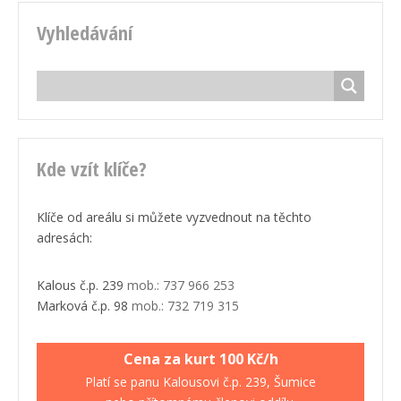
Vyhledávání
Kde vzít klíče?
Klíče od areálu si můžete vyzvednout na těchto
adresách:
Kalous č.p. 239
mob.: 737 966 253
Marková č.p. 98
mob.: 732 719 315
Cena za kurt 100 Kč/h
Platí se panu Kalousovi č.p. 239, Šumice