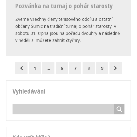
Pozvánka na turnaj o pohár starosty
Zveme všechny členy tenisového oddílu a ostatní
občany Šumic na tradiční turnaj o pohár starosty. V
sobotu 31. srpna jsou na pořadu dvouhry a následně
v něděli si můžete zahrát čtyřhry.
1
…
6
7
8
9
Vyhledávání