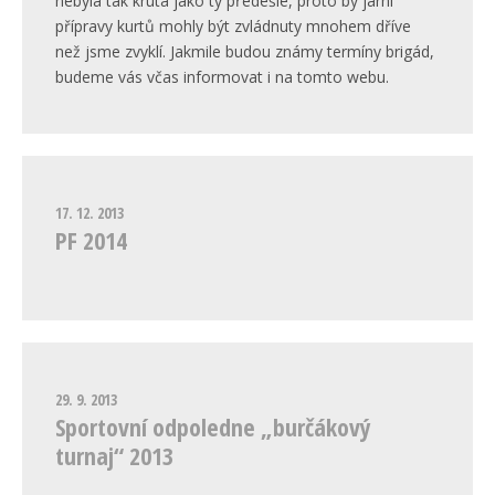
nebyla tak krutá jako ty předešlé, proto by jarní
přípravy kurtů mohly být zvládnuty mnohem dříve
než jsme zvyklí. Jakmile budou známy termíny brigád,
budeme vás včas informovat i na tomto webu.
17. 12. 2013
PF 2014
29. 9. 2013
Sportovní odpoledne „burčákový
turnaj“ 2013