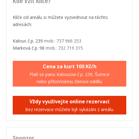
Kde vzít klíče?
Klíče od areálu si můžete vyzvednout na těchto
adresách:
Kalous č.p. 239
mob.: 737 966 253
Marková č.p. 98
mob.: 732 719 315
Cena za kurt 100 Kč/h
Platí se panu Kalousovi č.p. 239, Šumice
nebo přítomnému členovi oddílu.
Vždy využívejte online rezervaci
Bez rezervace můžete být vykázáni z areálu.
Sponzor