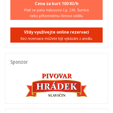
Cena za kurt 100 Kč/h
Platí se panu Kalousovi č.p. 239, Šumice
nebo přítomnému členovi oddílu.
Vždy využívejte online rezervaci
Bez rezervace můžete být vykázáni z areálu.
Sponzor