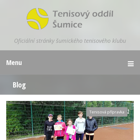
Oficiální stránky šumického tenisového klubu
Menu
Blog
Tenisová přípravka