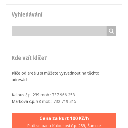
Vyhledávání
Kde vzít klíče?
Klíče od areálu si můžete vyzvednout na těchto
adresách:
Kalous č.p. 239
mob.: 737 966 253
Marková č.p. 98
mob.: 732 719 315
Cena za kurt 100 Kč/h
Platí se panu Kalousovi č.p. 239, Šumice