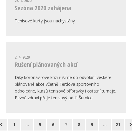
28. 4. 2020
Sezóna 2020 zahájena
Tenisové kurty jsou nachystány.
2. 4. 2020
Rušení plánovaných akcí
Díky koronavirové krizi rušíme do odvolání veškeré
plánované akce včetně Ferdova sportovního
odpoledne, kurzů tenisové přípravky i ostatní turnaje.
Pevné zdraví přeje tenisový oddíl Šumice.
1
…
5
6
7
8
9
…
21