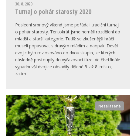
30. 8. 2020
Turnaj o pohár starosty 2020
Poslední srpnový víkend jsme pořádali tradiční turnaj
o pohár starosty. Tentokrát jsme neměli rozdělení do
mladší a starší kategorie. Tudíž se zkušenější hráči
museli popasovat s dravým mládím a naopak. Devět
dvojic bylo rozlosováno do dvou skupin, ze kterých
následně postoupily do vyřazovací fáze. Ve čtvrtfinále
vypadnuvší dvojice obsadily dělené 5. až 8. místo,
zatím…
Nezařazené