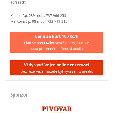
adresách:
Kalous č.p. 239
mob.: 737 966 253
Marková č.p. 98
mob.: 732 719 315
Cena za kurt 100 Kč/h
Platí se panu Kalousovi č.p. 239, Šumice
nebo přítomnému členovi oddílu.
Vždy využívejte online rezervaci
Bez rezervace můžete být vykázáni z areálu.
Sponzor