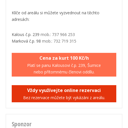
Klíče od areálu si můžete vyzvednout na těchto
adresách:
Kalous č.p. 239
mob.: 737 966 253
Marková č.p. 98
mob.: 732 719 315
Cena za kurt 100 Kč/h
Platí se panu Kalousovi č.p. 239, Šumice
nebo přítomnému členovi oddílu.
Vždy využívejte online rezervaci
Bez rezervace můžete být vykázáni z areálu.
Sponzor