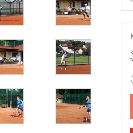
K
K
t
K
M