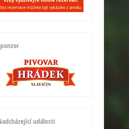
Vždy využívejte online rezervaci
Bez rezervace můžete být vykázáni z areálu.
Sponzor
Nadcházející události