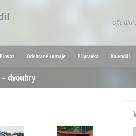
Oficiáln
Provoz
Odehrané turnaje
Přípravka
Kalendář
3 – dvouhry