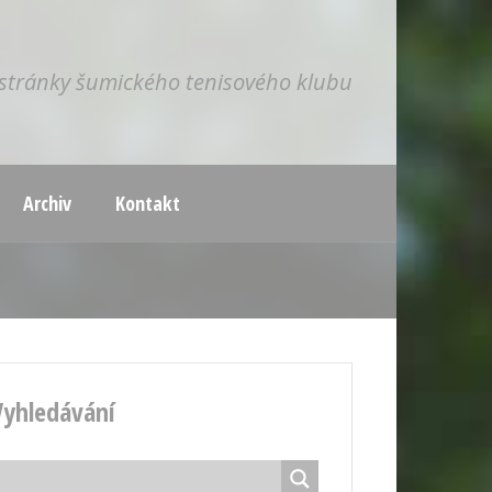
í stránky šumického tenisového klubu
Archiv
Kontakt
Vyhledávání