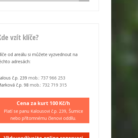
de vzít klíče?
líče od areálu si můžete vyzvednout na
ěchto adresách:
alous č.p. 239
mob.: 737 966 253
arková č.p. 98
mob.: 732 719 315
Cena za kurt 100 Kč/h
Platí se panu Kalousovi č.p. 239, Šumice
nebo přítomnému členovi oddílu.