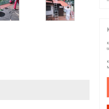
K
K
t
K
M