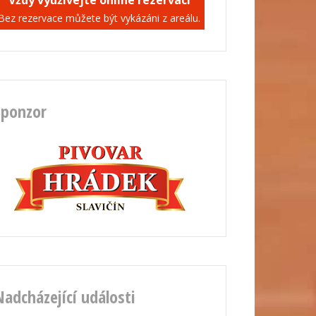
Vždy využívejte online rezervaci
Bez rezervace můžete být vykázáni z areálu.
Sponzor
Nadcházející události