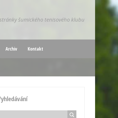
í stránky šumického tenisového klubu
Archiv
Kontakt
Vyhledávání