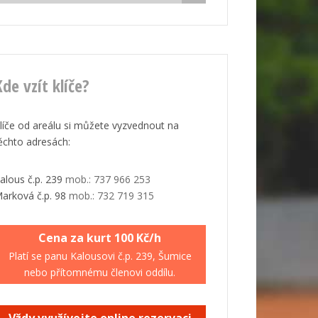
de vzít klíče?
líče od areálu si můžete vyzvednout na
ěchto adresách:
alous č.p. 239
mob.: 737 966 253
arková č.p. 98
mob.: 732 719 315
Cena za kurt 100 Kč/h
Platí se panu Kalousovi č.p. 239, Šumice
nebo přítomnému členovi oddílu.