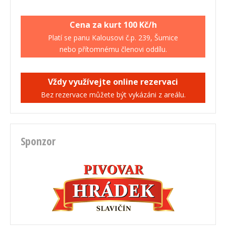
Cena za kurt 100 Kč/h
Platí se panu Kalousovi č.p. 239, Šumice
nebo přítomnému členovi oddílu.
Vždy využívejte online rezervaci
Bez rezervace můžete být vykázáni z areálu.
Sponzor