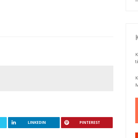
K
K
t
K
M
LINKEDIN
PINTEREST