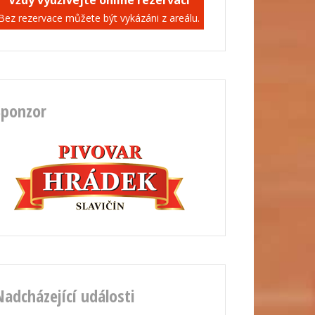
Vždy využívejte online rezervaci
Bez rezervace můžete být vykázáni z areálu.
Sponzor
Nadcházející události