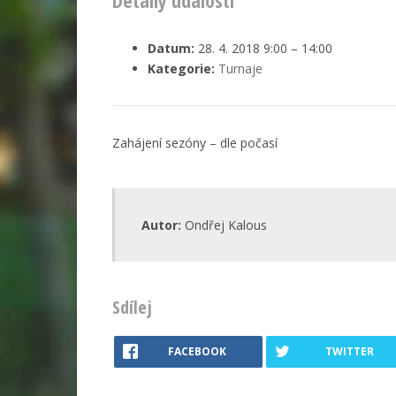
Detaily události
Datum:
28. 4. 2018 9:00
–
14:00
Kategorie:
Turnaje
Zahájení sezóny – dle počasí
Autor:
Ondřej Kalous
Sdílej
FACEBOOK
TWITTER