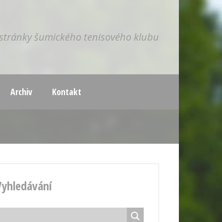
í stránky šumického tenisového klubu
Archiv
Kontakt
Vyhledávání