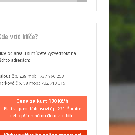
de vzít klíče?
líče od areálu si můžete vyzvednout na
ěchto adresách:
alous č.p. 239
mob.: 737 966 253
arková č.p. 98
mob.: 732 719 315
Cena za kurt 100 Kč/h
Platí se panu Kalousovi č.p. 239, Šumice
nebo přítomnému členovi oddílu.