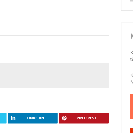
K
K
t
K
M
LINKEDIN
PINTEREST