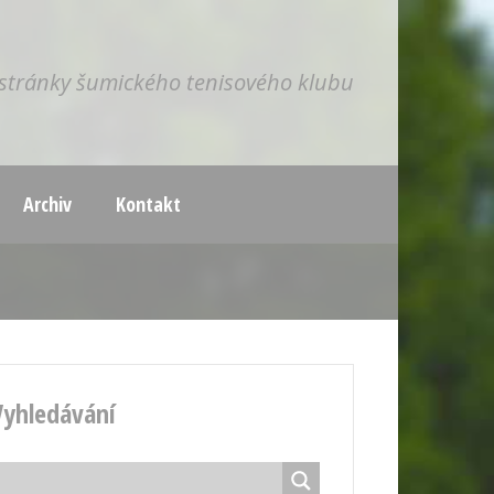
í stránky šumického tenisového klubu
Archiv
Kontakt
Vyhledávání