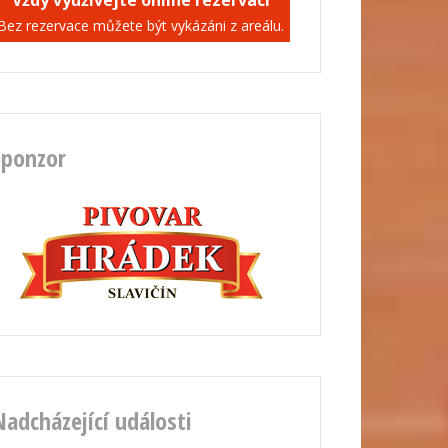
Vždy využívejte online rezervaci
Bez rezervace můžete být vykázáni z areálu.
Sponzor
Nadcházející události