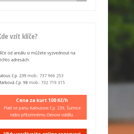
de vzít klíče?
líče od areálu si můžete vyzvednout na
ěchto adresách:
alous č.p. 239
mob.: 737 966 253
arková č.p. 98
mob.: 732 719 315
Cena za kurt 100 Kč/h
Platí se panu Kalousovi č.p. 239, Šumice
nebo přítomnému členovi oddílu.