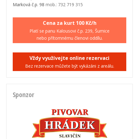
Marková č.p. 98
mob.: 732 719 315
Cena za kurt 100 Kč/h
Platí se panu Kalousovi č.p. 239, Šumice
nebo přítomnému členovi oddílu.
Vždy využívejte online rezervaci
Bez rezervace můžete být vykázáni z areálu.
Sponzor