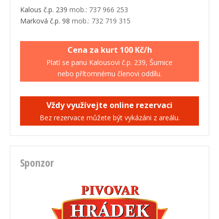
Kalous č.p. 239
mob.: 737 966 253
Marková č.p. 98
mob.: 732 719 315
Cena za kurt 100 Kč/h
Platí se panu Kalousovi č.p. 239, Šumice
nebo přítomnému členovi oddílu.
Vždy využívejte online rezervaci
Bez rezervace můžete být vykázáni z areálu.
Sponzor