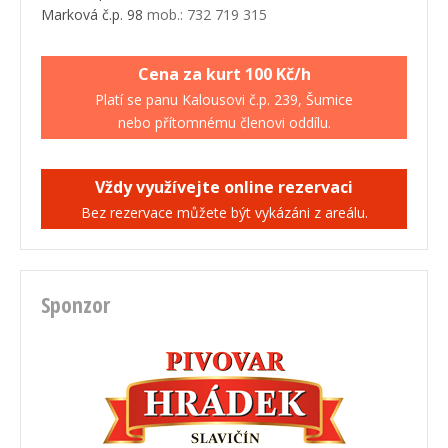
Marková č.p. 98
mob.: 732 719 315
Cena za kurt 100 Kč/h
Platí se panu Kalousovi č.p. 239, Šumice
nebo přítomnému členovi oddílu.
Vždy využívejte online rezervaci
Bez rezervace můžete být vykázáni z areálu.
Sponzor