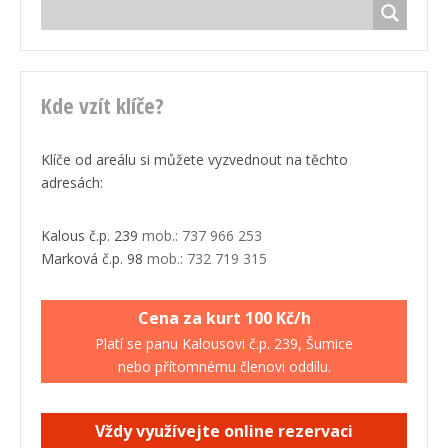
Kde vzít klíče?
Klíče od areálu si můžete vyzvednout na těchto
adresách:
Kalous č.p. 239
mob.: 737 966 253
Marková č.p. 98
mob.: 732 719 315
Cena za kurt 100 Kč/h
Platí se panu Kalousovi č.p. 239, Šumice
nebo přítomnému členovi oddílu.
Vždy využívejte online rezervaci