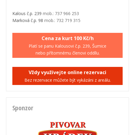
Kalous č.p. 239
mob.: 737 966 253
Marková č.p. 98
mob.: 732 719 315
Cena za kurt 100 Kč/h
Platí se panu Kalousovi č.p. 239, Šumice
nebo přítomnému členovi oddílu.
Vždy využívejte online rezervaci
Bez rezervace můžete být vykázáni z areálu.
Sponzor