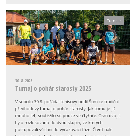
Turnaje
30. 8. 2025
Turnaj o pohár starosty 2025
V sobotu 30.8. pořádal tenisový oddíl Šumice tradiční
předhodový turnaj o pohár starosty. Jak tomu je již
mnoho let, soutěžilo se pouze ve čtyřhře. Osm dvojic
bylo rozlosováno do dvou skupin, ze kterých
postupovali všichni do vyřazovací fáze. Čtvrtfinále