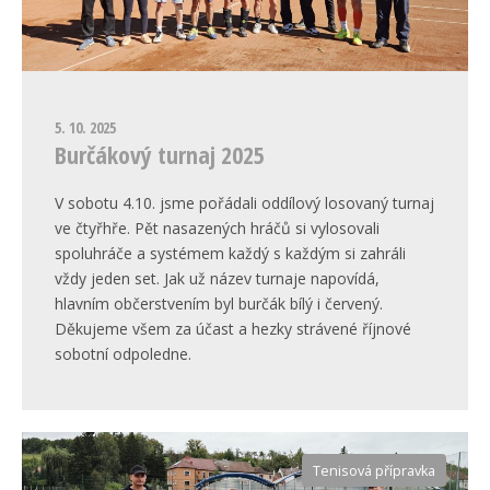
5. 10. 2025
Burčákový turnaj 2025
V sobotu 4.10. jsme pořádali oddílový losovaný turnaj
ve čtyřhře. Pět nasazených hráčů si vylosovali
spoluhráče a systémem každý s každým si zahráli
vždy jeden set. Jak už název turnaje napovídá,
hlavním občerstvením byl burčák bílý i červený.
Děkujeme všem za účast a hezky strávené říjnové
sobotní odpoledne.
Tenisová přípravka