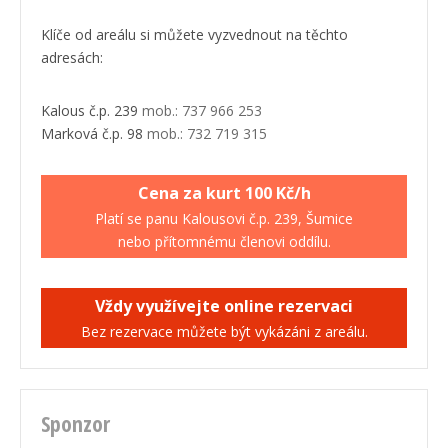
Klíče od areálu si můžete vyzvednout na těchto
adresách:
Kalous č.p. 239
mob.: 737 966 253
Marková č.p. 98
mob.: 732 719 315
Cena za kurt 100 Kč/h
Platí se panu Kalousovi č.p. 239, Šumice
nebo přítomnému členovi oddílu.
Vždy využívejte online rezervaci
Bez rezervace můžete být vykázáni z areálu.
Sponzor