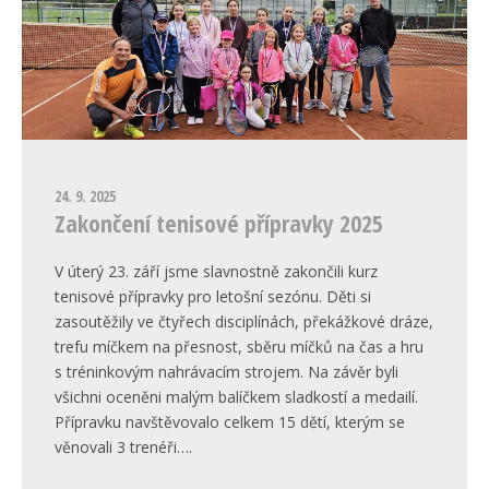
24. 9. 2025
Zakončení tenisové přípravky 2025
V úterý 23. září jsme slavnostně zakončili kurz
tenisové přípravky pro letošní sezónu. Děti si
zasoutěžily ve čtyřech disciplínách, překážkové dráze,
trefu míčkem na přesnost, sběru míčků na čas a hru
s tréninkovým nahrávacím strojem. Na závěr byli
všichni oceněni malým balíčkem sladkostí a medailí.
Přípravku navštěvovalo celkem 15 dětí, kterým se
věnovali 3 trenéři….