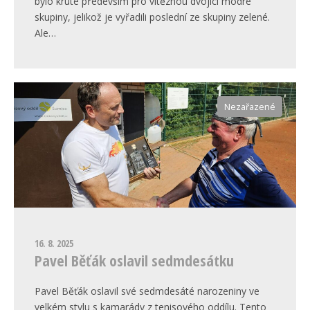
bylo kruté především pro vítěznou dvojici modré
skupiny, jelikož je vyřadili poslední ze skupiny zelené.
Ale…
Nezařazené
16. 8. 2025
Pavel Běťák oslavil sedmdesátku
Pavel Běťák oslavil své sedmdesáté narozeniny ve
velkém stylu s kamarády z tenisového oddílu. Tento