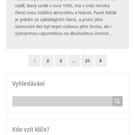
oddíl, který vznikl v roce 1990, má v srdci mnoha
členů svou zvláštní atmosféru a historii. Pavel Běťák
je jedním ze zakládajících členů, a proto jeho
slavnostní den byl nejen oslavou jeho života, ale i
významnou vzpomínkou na dlouholetou činnost…
1
2
3
…
21
Vyhledávání
Kde vzít klíče?