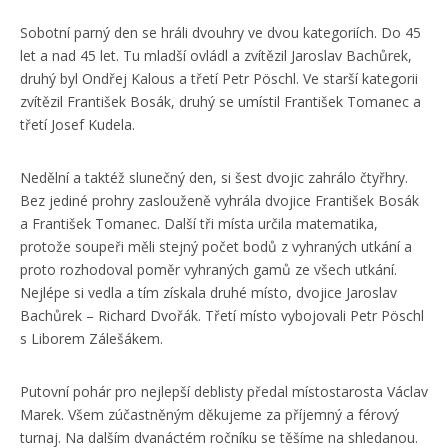
Sobotní parný den se hráli dvouhry ve dvou kategoriích. Do 45
let a nad 45 let. Tu mladší ovládl a zvítězil Jaroslav Bachůrek,
druhý byl Ondřej Kalous a třetí Petr Pöschl. Ve starší kategorii
zvítězil František Bosák, druhý se umístil František Tomanec a
třetí Josef Kudela.
Nedělní a taktéž slunečný den, si šest dvojic zahrálo čtyřhry.
Bez jediné prohry zaslouženě vyhrála dvojice František Bosák
a František Tomanec. Další tři místa určila matematika,
protože soupeři měli stejný počet bodů z vyhraných utkání a
proto rozhodoval poměr vyhraných gamů ze všech utkání.
Nejlépe si vedla a tím získala druhé místo, dvojice Jaroslav
Bachůrek – Richard Dvořák. Třetí místo vybojovali Petr Pöschl
s Liborem Zálešákem.
Putovní pohár pro nejlepší deblisty předal místostarosta Václav
Marek. Všem zúčastněným děkujeme za příjemný a férový
turnaj. Na dalším dvanáctém ročníku se těšíme na shledanou.