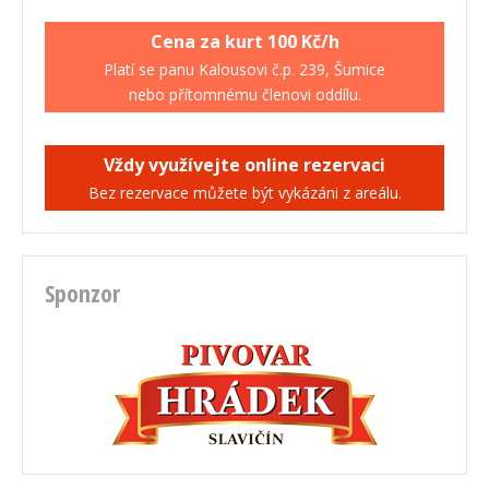
Cena za kurt 100 Kč/h
Platí se panu Kalousovi č.p. 239, Šumice
nebo přítomnému členovi oddílu.
Vždy využívejte online rezervaci
Bez rezervace můžete být vykázáni z areálu.
Sponzor