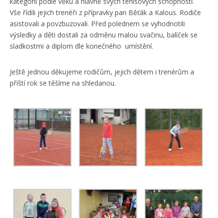
kategorií podle věku a hlavně svých tenisových schopností.
Vše řídili jejich trenéři z přípravky pan Běťák a Kalous. Rodiče
asistovali a povzbuzovali. Před polednem se vyhodnotili
výsledky a děti dostali za odměnu malou svačinu, balíček se
sladkostmi a diplom dle konečného umístění.
Ještě jednou děkujeme rodičům, jejich dětem i trenérům a
příští rok se těšíme na shledanou.